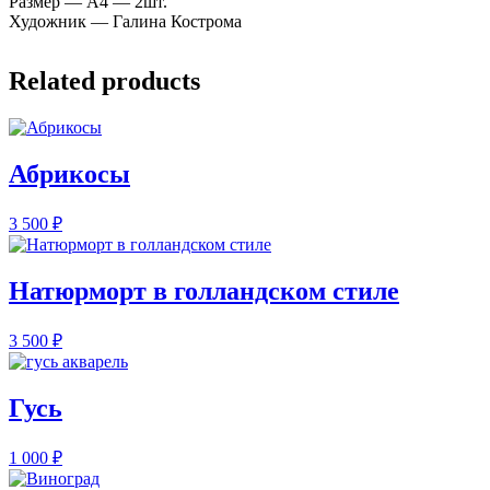
Размер — А4 — 2шт.
Художник — Галина Кострома
Related products
Абрикосы
3 500
₽
Натюрморт в голландском стиле
3 500
₽
Гусь
1 000
₽