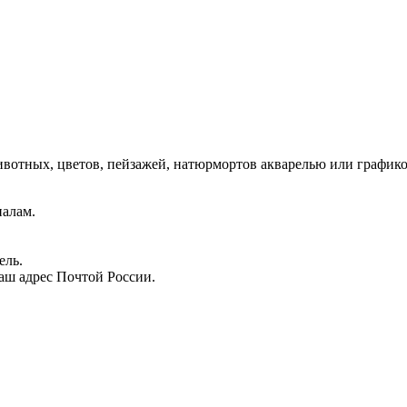
отных, цветов, пейзажей, натюрмортов акварелью или графико
иалам.
ель.
аш адрес Почтой России.