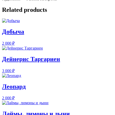
Related products
Добыча
2 000
₽
Дейнерис Таргариен
3 000
₽
Леопард
2 000
₽
Лаймы, лимоны и дыни