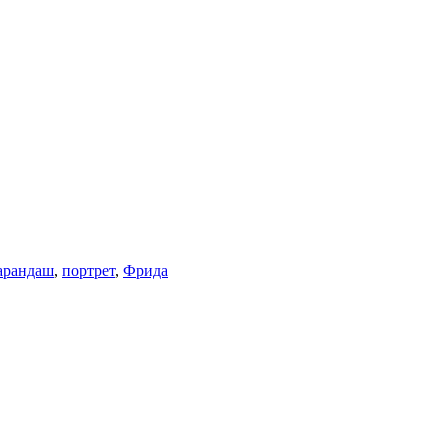
арандаш
,
портрет
,
Фрида