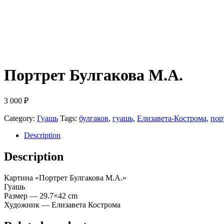
Портрет Булгакова М.А.
3 000
₽
Category:
Гуашь
Tags:
булгаков
,
гуашь
,
Елизавета-Кострома
,
пор
Description
Description
Картина «Портрет Булгакова М.А.»
Гуашь
Размер — 29.7×42 cm
Художник — Елизавета Кострома