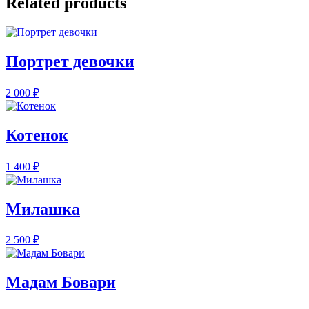
Related products
Портрет девочки
2 000
₽
Котенок
1 400
₽
Милашка
2 500
₽
Мадам Бовари