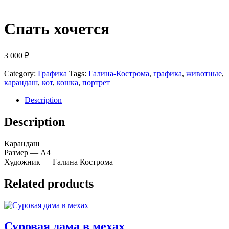
Спать хочется
3 000
₽
Category:
Графика
Tags:
Галина-Кострома
,
графика
,
животные
,
карандаш
,
кот
,
кошка
,
портрет
Description
Description
Карандаш
Размер — А4
Художник — Галина Кострома
Related products
Суровая дама в мехах