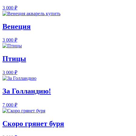
3 000
₽
Венеция
3 000
₽
Птицы
3 000
₽
За Голландию!
7 000
₽
Скоро грянет буря