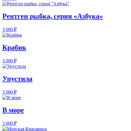
Рентген рыбка, серия «Азбука»
3 000
₽
Крабик
3 000
₽
Упустила
3 000
₽
В море
3 000
₽